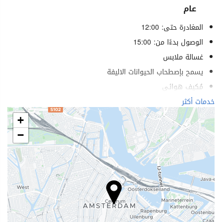
عام
المغادرة حتى: 12:00
الوصول بدءًا من: 15:00
غسالة ملابس
يسمح بإصطحاب الحيوانات الاليفة
مُكيف هوائي
تدفئة
خدمات أكثر
مصعد
+
خدمات لذوي الاحتياجات الخاصة
−
غرف لغير المدخنين
ممنوع التدخين في كل الأماكن
غرفة خالية من مسببات الحساسية
غرف عازلة للصوت
الطعام والمشروبات