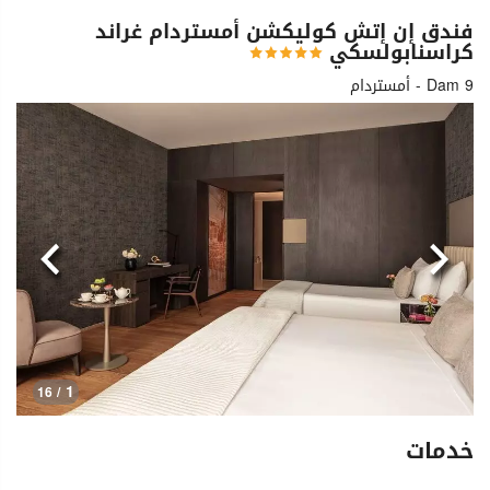
فندق إن إتش كوليكشن أمستردام غراند
كراسنابولسكي
Dam 9 - أمستردام
السابق
التالي
1
/ 16
خدمات