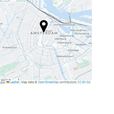
3000 ft
Leaflet
|
Map data ©
OpenStreetMap
contributors,
CC-BY-SA