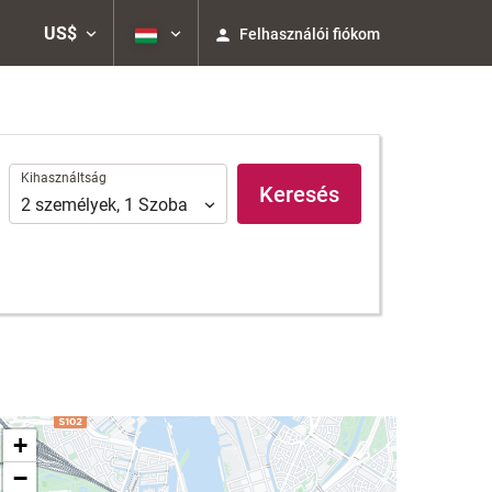
US$
Felhasználói fiókom
Kihasználtság
Kihasználtság
Keresés
2
személyek
,
1
Szoba
+
−