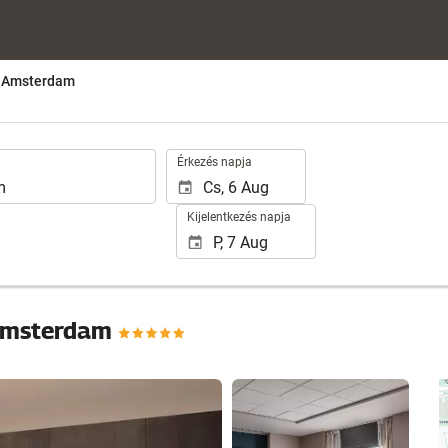
y Amsterdam
.
Érkezés napja
Kijelentkezés napja
 Amsterdam
16 fotók megtekintése