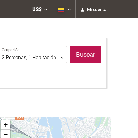
US$
Mi cuenta
Ocupación
Ocupación
Buscar
2
Personas
,
1
Habitación
+
−