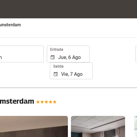
 Amsterdam
.
Entrada
Salida
 Amsterdam
Ver 16 fotos