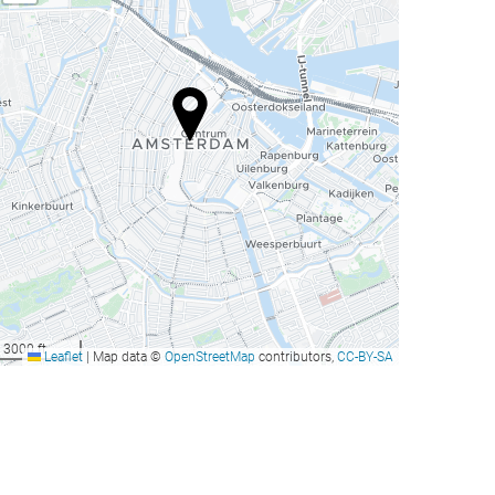
3000 ft
Leaflet
|
Map data ©
OpenStreetMap
contributors,
CC-BY-SA