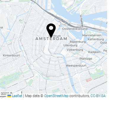
3000 ft
Leaflet
|
Map data ©
OpenStreetMap
contributors,
CC-BY-SA