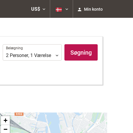
US$
Min konto
Belægning
Belægning
Søgning
2
Personer
,
1
Værelse
+
−