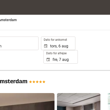
 Amsterdam
.
Dato for ankomst
Dato for afrejse
 Amsterdam
Se 16 fotos