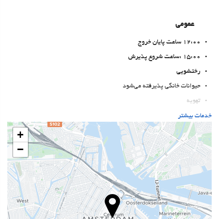
عمومی
12:00 ساعت پایان خروج
15:00 :ساعت شروع پذیرش
رختشویی
حیوانات خانگی پذیرفته می‌شود
تهویه
سیستم گرمایشی
خدمات بیشتر
آسانسور
+
دسترسی افراد با محدودیت‌های حرکتی
−
اتاق‌های غیرسیگاری‌ها
All Spaces Non-Smoking (public and private)
Allergy-free roo
اتاقهای ضد صدا