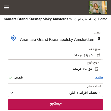
Home
آمستردام
Anantara Grand Krasnapolsky Amsterdam
.
مقصد
.
تاریخ ورود
تاریخ خروج
ميلادى
شمسى
تعداد
تعداد مسافر
مسافر
2
تعداد افراد 
,
1
اتاق
جستجو