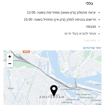
כללי
יציאה מהמלון (צ'ק-אאוט) מסתיימת בשעה: 12:00
הרישום בכניסה למלון (צ'ק-אין) מתחיל בשעה: 15:00
מכבסה
מותר להביא בעלי חיים
מזוג-אויר
חימום
יותר שירותים
מעלית
+
אנשים עם ניידות מוגבלת
−
חדרים ללא לעשן
ללא-עישון בכל החללים הפרטיים והציבוריים
חדר לסובלים מאלרגיות
חדרים אטומים לרעש
מזון ומשקאות