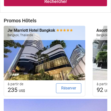
Rechercher
Promos Hôtels
Jw Marriott Hotel Bangkok
Ascott 
Bangkok, Thaïlande
Bangkok, T
à partir de
à partir d
Réserver
235
92
US$
US$