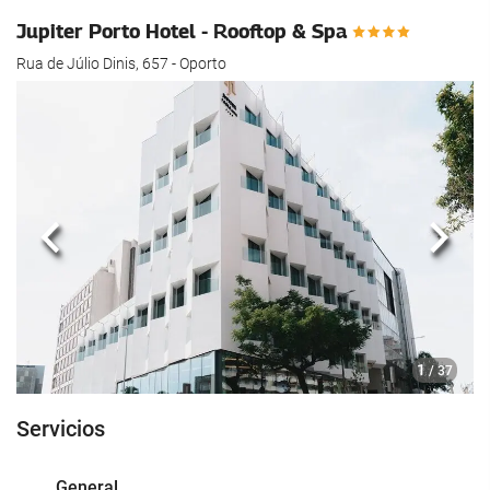
Jupiter Porto Hotel - Rooftop & Spa
Rua de Júlio Dinis, 657 - Oporto
Anterior
Sigui
1
/ 37
Servicios
General