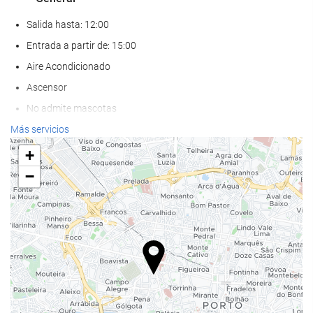
Salida hasta: 12:00
Entrada a partir de: 15:00
Aire Acondicionado
Ascensor
No admite mascotas
Más servicios
Bienestar
+
Pool bar
−
Toallas de playa o piscina
Spa
Servicio de masaje
Tratamientos de belleza
Gimnasio
Comida y bebida