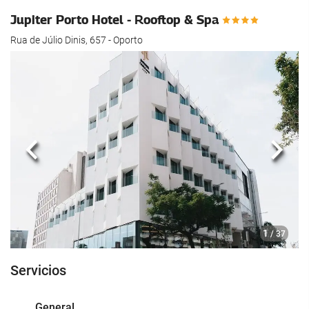
Jupiter Porto Hotel - Rooftop & Spa
Rua de Júlio Dinis, 657 - Oporto
Anterior
Sigui
1
/ 37
Servicios
General