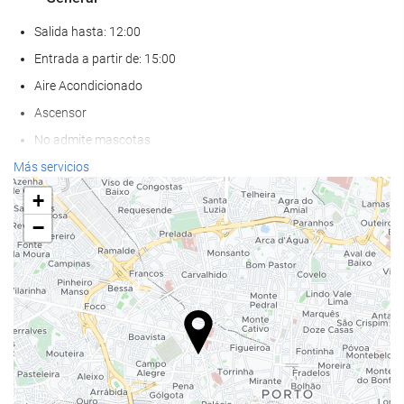
Salida hasta: 12:00
Entrada a partir de: 15:00
Aire Acondicionado
Ascensor
No admite mascotas
Más servicios
Bienestar
+
Pool bar
−
Toallas de playa o piscina
Spa
Servicio de masaje
Tratamientos de belleza
Gimnasio
Comida y bebida