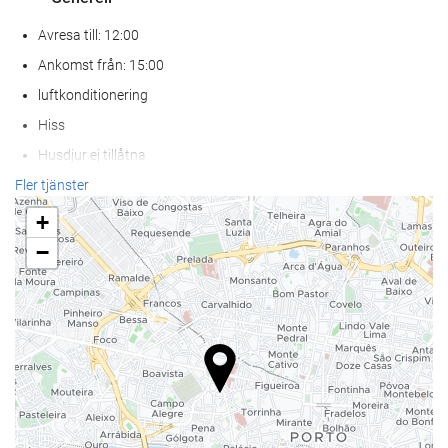
Avresa till: 12:00
Ankomst från: 15:00
luftkonditionering
Hiss
Husdjur ej tillåtna
Fler tjänster
Hälsa
+
Poolbar
−
Pool/strandhanddukar
Spa
Massage
Skönhetsbehandlingar
gym
Mat och dryck