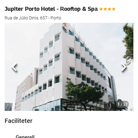
Jupiter Porto Hotel - Rooftop & Spa
Rua de Júlio Dinis, 657 - Porto
Föregående
Nästa
1
/ 37
Faciliteter
Generell