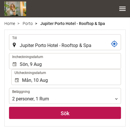
Home
Porto
Jupiter Porto Hotel - Rooftop & Spa
.
Till
.
Incheckningsdatum
Utcheckningsdatum
Beläggning
Beläggning
2
personer
,
1
Rum
Sök