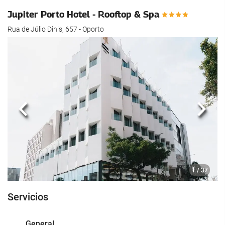
Jupiter Porto Hotel - Rooftop & Spa
Rua de Júlio Dinis, 657 - Oporto
Anterior
Sigui
1
/ 37
Servicios
General