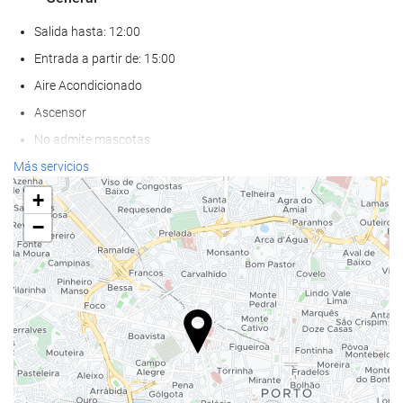
Salida hasta: 12:00
Entrada a partir de: 15:00
Aire Acondicionado
Ascensor
No admite mascotas
Más servicios
Bienestar
+
Pool bar
−
Toallas de playa o piscina
Spa
Servicio de masaje
Tratamientos de belleza
Gimnasio
Comida y bebida