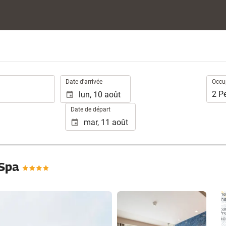
.
Occup
Date d'arrivée
Occu
2
P
Date de départ
 Spa
Voir 37 photos