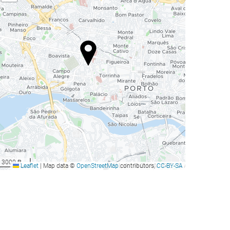
3000 ft
Leaflet
|
Map data ©
OpenStreetMap
contributors,
CC-BY-SA