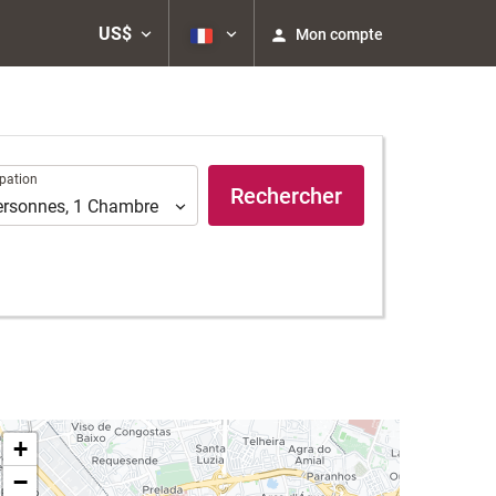
US$
Mon compte
ation
pation
Rechercher
ersonnes
,
1
Chambre
+
−