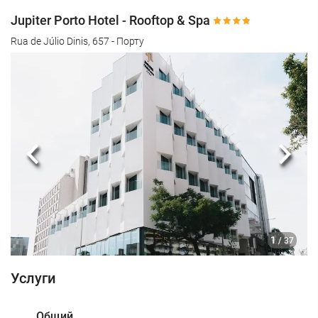
Jupiter Porto Hotel - Rooftop & Spa
Rua de Júlio Dinis, 657 - Порту
Предыдущий
Сле
1
/ 37
Услуги
Общий