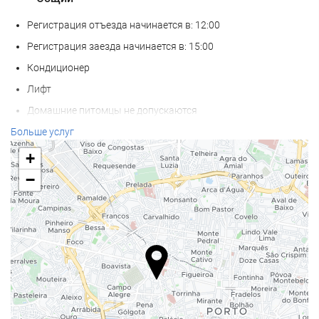
Регистрация отъезда начинается в: 12:00
Регистрация заезда начинается в: 15:00
Кондиционер
Лифт
Домашние питомцы не допускаются
Больше услуг
Велнес
+
Бар у бассейна
−
Полотенца для бассейна/пляжа
СПА-салон
Массаж
Косметические услуги
Фитнес-центр
Еда и напитки