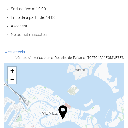
Sortida fins a: 12:00
Entrada a partir de: 14:00
Ascensor
No admet mascotes
Serveis de recepci?
Més serveis
Número d'inscripció en el Registre de Turisme: IT027042A1FOMME3ES
Recepció 24 hores
Guardaequipatges
+
−
Menjar i beguda
Bar
Instal·lacions de negocis
Centre de nogocis