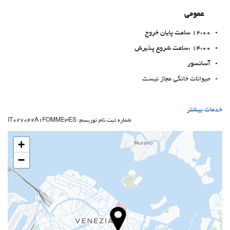
عمومی
12:00 ساعت پایان خروج
14:00 :ساعت شروع پذیرش
آسانسور
حیوانات خانگی مجاز نیست
خدمات پذیرش
خدمات بیشتر
شماره ثبت نام توریسم: IT027042A1FOMME3ES
24-Hour Front Desk
انبار چمدان
+
−
غذا و نوشیدنی
بار
امکانات تجاری