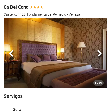
Ca Dei Conti
Castello, 4429, Fondamenta del Remedio - Veneza
Anterior
Segui
1
/ 25
Serviços
Geral