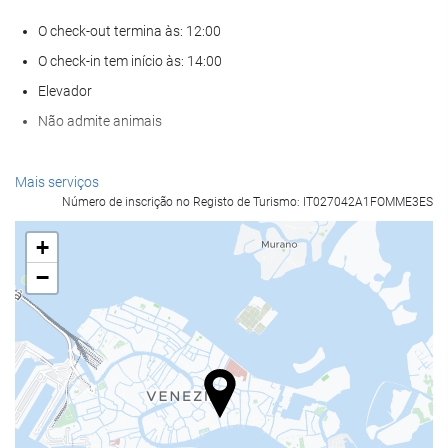
O check-out termina às: 12:00
O check-in tem início às: 14:00
Elevador
Não admite animais
Serviços de receção
Mais serviços
Número de inscrição no Registo de Turismo: IT027042A1FOMME3ES
Recepção disponível 24 horas
Sala para bagagem
+
−
Alimentação e bebidas
Bar
Instalações de negócios
Centro de Negócios