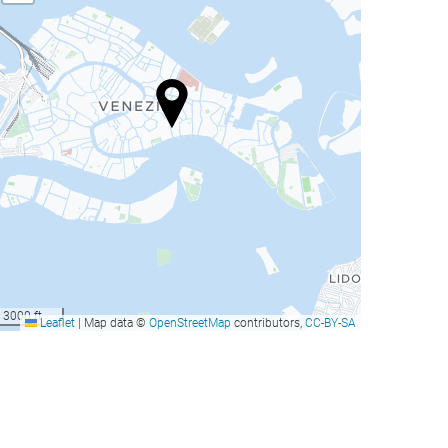
3000 ft
Leaflet
|
Map data ©
OpenStreetMap
contributors,
CC-BY-SA