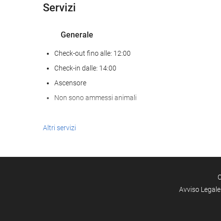
Servizi
Generale
Check-out fino alle: 12:00
Check-in dalle: 14:00
Ascensore
Non sono ammessi animali
Pasto e bevanda
Altri servizi
Bar
Internet
C
WiFi gratuito
Avviso Legale