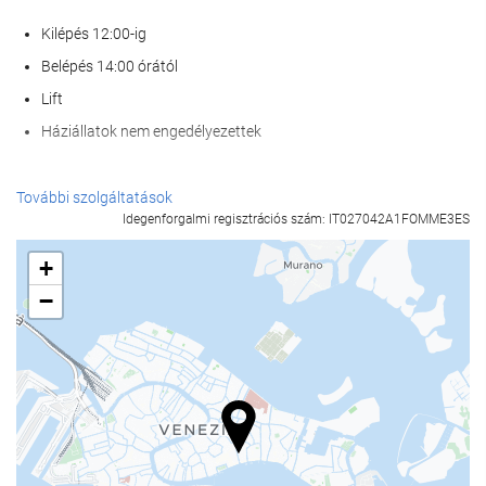
Kilépés 12:00-ig
Belépés 14:00 órától
Lift
Háziállatok nem engedélyezettek
Recepció szolgáltatások
További szolgáltatások
Idegenforgalmi regisztrációs szám: IT027042A1FOMME3ES
24 órás recepció
poggyászmegőrzés
+
−
Étel és ital
Bár
Üzleti létesítmények
Business Center