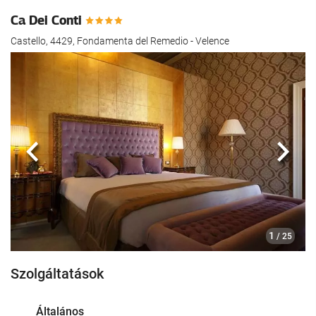
Ca Dei Conti
Castello, 4429, Fondamenta del Remedio - Velence
Előző
köve
1
/ 25
Szolgáltatások
Általános