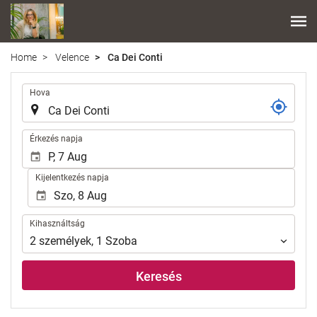
Home
Velence
Ca Dei Conti
.
Hova
.
Érkezés napja
Kijelentkezés napja
Kihasználtság
Kihasználtság
2
személyek
,
1
Szoba
Keresés