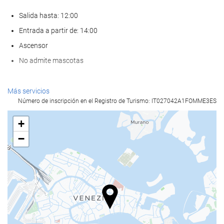
Salida hasta: 12:00
Entrada a partir de: 14:00
Ascensor
No admite mascotas
Servicios de recepción
Más servicios
Número de inscripción en el Registro de Turismo: IT027042A1FOMME3ES
Recepción 24 horas
Guardaequipaje
+
−
Comida y bebida
Bar
Instalaciones de negocios
Centro de negocios