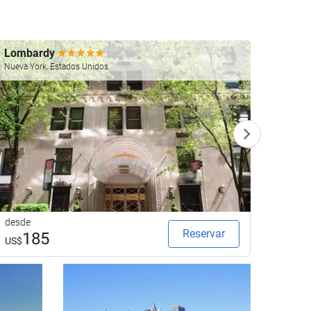
Lombardy
The B
Nueva York, Estados Unidos
Nueva Y
desde
desde
Reservar
185
2
US$
US$