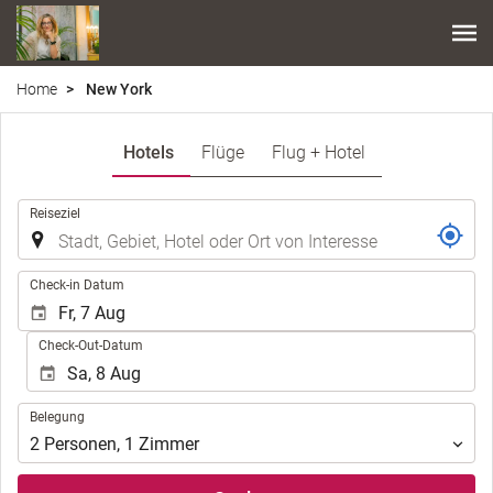
Home
New York
Hotels
Flüge
Flug + Hotel
.
Reiseziel
.
Check-in Datum
Check-Out-Datum
Belegung
Belegung
2
Personen
,
1
Zimmer