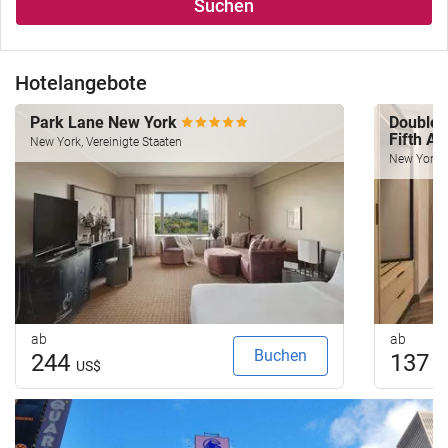
Suchen
Hotelangebote
Park Lane New York
Doublet
Fifth A
New York, Vereinigte Staaten
New York, 
ab
ab
Buchen
244
137
US$
U