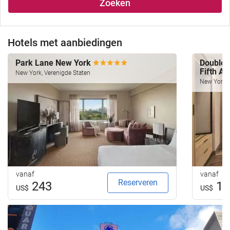
Zoeken
Hotels met aanbiedingen
Park Lane New York
Doublet
Fifth A
New York, Verenigde Staten
New York, 
vanaf
vanaf
Reserveren
243
16
US$
US$