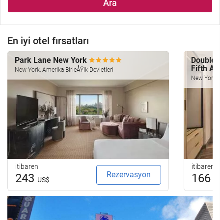
Ara
En iyi otel fırsatları
Park Lane New York
Doublet
Fifth A
New York, Amerika BirleÅŸik Devletleri
New York, A
itibaren
itibaren
Rezervasyon
243
166
US$
U