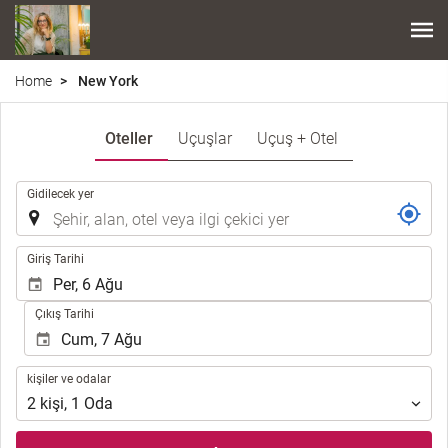
Home
New York
Oteller
Uçuşlar
Uçuş + Otel
.
Gidilecek yer
.
Giriş Tarihi
Çıkış Tarihi
kişiler
kişiler ve odalar
ve
2
kişi
,
1
Oda
odalar