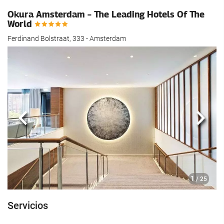
Okura Amsterdam – The Leading Hotels Of The
World
Ferdinand Bolstraat, 333 - Amsterdam
Anterior
Sigui
1
/ 25
Servicios