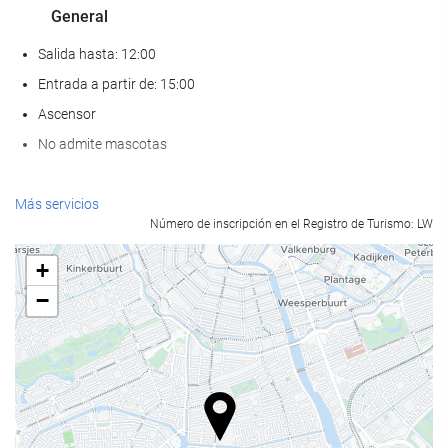
General
Salida hasta: 12:00
Entrada a partir de: 15:00
Ascensor
No admite mascotas
Bienestar
Más servicios
Número de inscripción en el Registro de Turismo: LW
Spa
Hammam
+
Sauna
−
Gimnasio
Comida y bebida
Restaurante a la carta
Bar