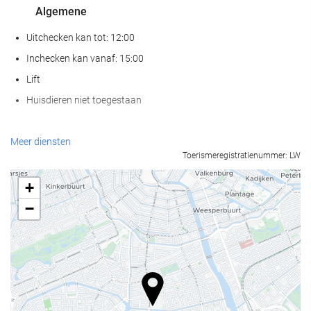
Algemene
Uitchecken kan tot: 12:00
Inchecken kan vanaf: 15:00
Lift
Huisdieren niet toegestaan
Wellness
Meer diensten
Toerismeregistratienummer: LW
Spa
Hamam
+
Sauna
−
Gymzaal
Eten en drinken
À-la-carterestaurant
Bar