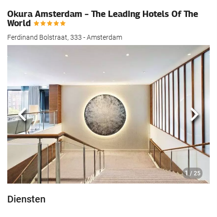
Okura Amsterdam – The Leading Hotels Of The
World
Ferdinand Bolstraat, 333 - Amsterdam
Vorige
Volg
1
/ 25
Diensten