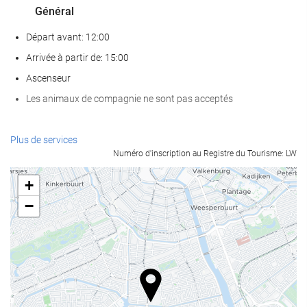
Général
Départ avant: 12:00
Arrivée à partir de: 15:00
Ascenseur
Les animaux de compagnie ne sont pas acceptés
Bien-être
Plus de services
Numéro d'inscription au Registre du Tourisme: LW
Spa
bain turc/à vapeur
+
Sauna
−
Salle de Fitness
Nourriture et boissons
Restaurant à la carte
Bar