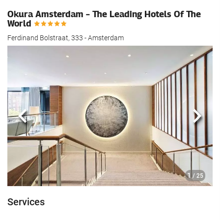
Okura Amsterdam – The Leading Hotels Of The
World
Ferdinand Bolstraat, 333 - Amsterdam
Précédent
Suiva
1
/ 25
Services