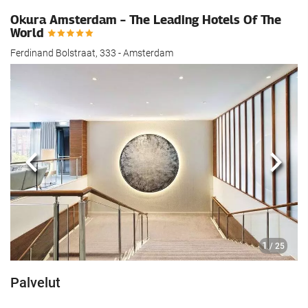
Okura Amsterdam – The Leading Hotels Of The
World
Ferdinand Bolstraat, 333 - Amsterdam
Edellinen
Seur
1
/ 25
Palvelut