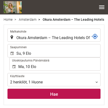
Home
Amsterdam
Okura Amsterdam – The Leading Hotels Of
.
Matkakohde
.
Saapuminen
Uloskirjautumis Päivämäärä
Käyttöaste
Käyttöaste
2
henkilöt
,
1
Huone
Hae