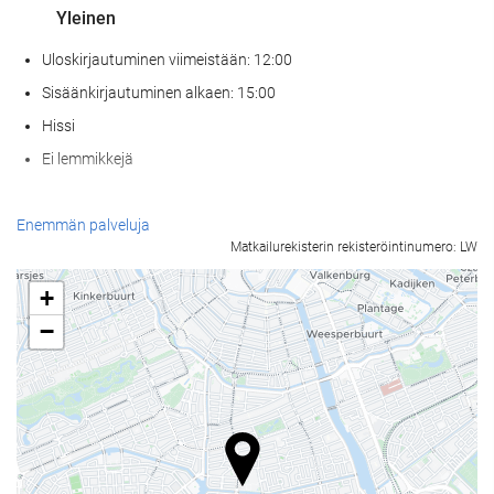
Yleinen
Uloskirjautuminen viimeistään: 12:00
Sisäänkirjautuminen alkaen: 15:00
Hissi
Ei lemmikkejä
Wellness
Enemmän palveluja
Matkailurekisterin rekisteröintinumero: LW
Kylpyläpalvelut
Höyrysauna / turkkilainen sauna
+
Sauna
−
Kuntosali
Ruoka & juoma
À la carte -ravintola
Baari