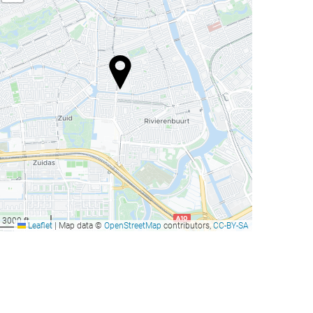
3000 ft
Leaflet
|
Map data ©
OpenStreetMap
contributors,
CC-BY-SA