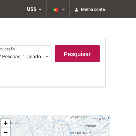
US$
Minha conta
upação
Ocupação
Pesquisar
2
Pessoas
,
1
Quarto
+
−