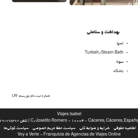
بهداشت و سلامتی
اسپا
Turkish/Steam Bath
سونا
باشگاه
خدمات پذیرش
شماره ثبت نام توریسم: LW
24-Hour Front Desk
انبار چمدان
Viajes Isabel
C/Joselito Romero - 10004 - Cáceres, Cáceres, Españ | تلفن
690775362
اطلاعیه حقوقی
شرایط و ضوابط کلی
سیاست حفظ حریم خصوصی
سیاست کوکی‌ها
اینترنت
Voy a Verte - Franquicia de Agencias de Viajes Online