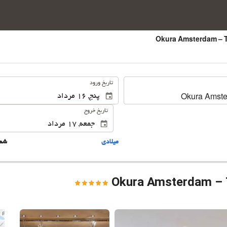
.
تاریخ ورود
تاریخ خروج
ميلادى
شم
Okura Amsterdam – 
این 25 تصویر را ببینید.