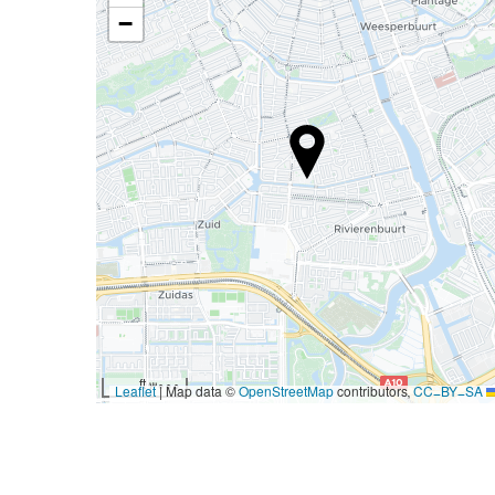
−
3000 ft
|
Map data ©
OpenStreetMap
contributors,
CC-BY-SA
Leaflet