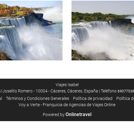
Viajes Isabel
/Joselito Romero - 10004 - Cáceres, Cáceres, España | Teléfono
6907753
al
Términos y Condiciones Generales
Política de privacidad
Política 
Voy a Verte - Franquicia de Agencias de Viajes Online
Onlinetravel
Powered by