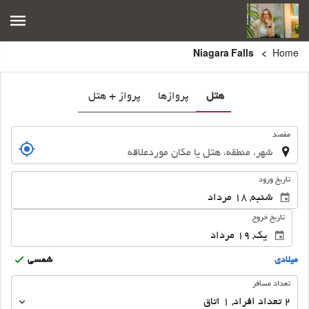
Niagara Falls
Home
هتل
پروازها
پرواز + هتل
.
مقصد
.
تاریخ ورود
تاریخ خروج
ميلادى
شمسى
تعداد
تعداد مسافر
مسافر
2
تعداد افراد 
,
1
اتاق