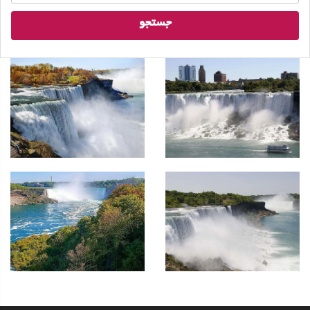
جستجو