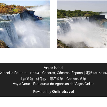
Viajes Isabel
C/Joselito Romero - 10004 - Cáceres, Cáceres, España | 電話
69077536
法律通知
總條款
隱私政策
Cookies 政策
Voy a Verte - Franquicia de Agencias de Viajes Online
Onlinetravel
Powered by