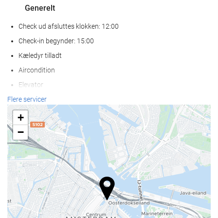
Generelt
Check ud afsluttes klokken: 12:00
Check-in begynder: 15:00
Kæledyr tilladt
Aircondition
Elevator
Handikapvenlig adgang.
Flere servicer
Ikke-ryger værelser
+
−
Wellness
Solarium
Spa
Tyrkisk bad
Sauna
Massage