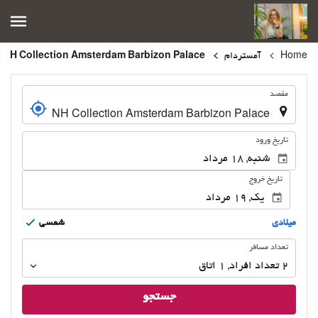
Home
آمستردام
NH Collection Amsterdam Barbizon Palace
.
مقصد
.
تاریخ ورود
تاریخ خروج
ميلادى
شمسى
تعداد
تعداد مسافر
مسافر
2
تعداد افراد 
,
1
اتاق
جستجو