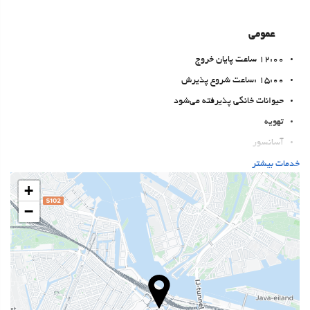
عمومی
12:00 ساعت پایان خروج
15:00 :ساعت شروع پذیرش
حیوانات خانگی پذیرفته می‌شود
تهویه
آسانسور
دسترسی افراد با محدودیت‌های حرکتی
خدمات بیشتر
اتاق‌های غیرسیگاری‌ها
+
−
بهداشت و سلامتی
سولاریوم
اسپا
Turkish/Steam Bath
سونا