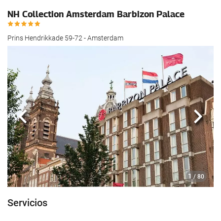
hotel.
NH Collection Amsterdam Barbizon Palace
Prins Hendrikkade 59-72 - Amsterdam
Anterior
Sigui
1
/ 80
Servicios