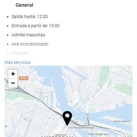
General
Salida hasta: 12:00
Entrada a partir de: 15:00
Admite mascotas
Aire Acondicionado
Ascensor
Adaptado para personas con movilidad reducida
Más servicios
Habitaciones No fumadores
+
−
Bienestar
Solarium
Spa
Hammam
Sauna
Servicio de masaje