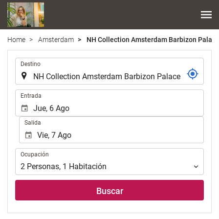
Home
Amsterdam
NH Collection Amsterdam Barbizon Palac
Introduzca
Destino
el
lugar
de
Introduzca
Entrada
destino
las
en
fechas
Salida
el
de
que
inicio
realizar
y
Ocupación
la
Ocupación
fin
búsqueda
para
2
Personas
,
1
Habitación
de
realizar
su
la
Buscar
alojamiento..
búsqueda
de
su