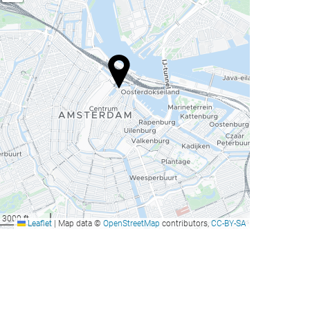
3000 ft
Leaflet
|
Map data ©
OpenStreetMap
contributors,
CC-BY-SA