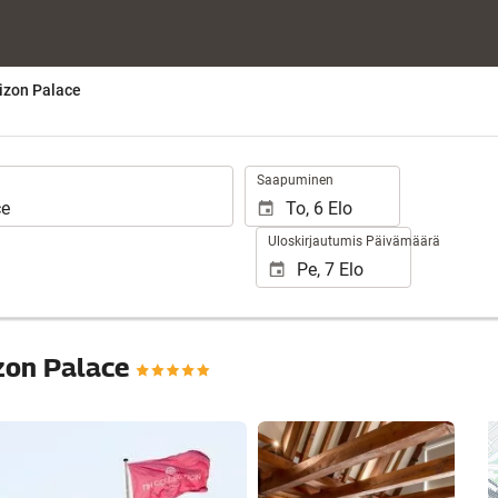
izon Palace
.
Saapuminen
Uloskirjautumis Päivämäärä
zon Palace
Näytä 80 kuvaa