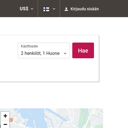
US$
Kirjaudu sisään
Käyttöaste
Käyttöaste
Hae
2
henkilöt
,
1
Huone
+
−