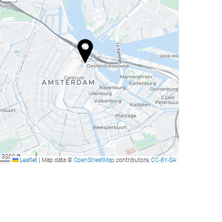
3000 ft
Leaflet
|
Map data ©
OpenStreetMap
contributors,
CC-BY-SA