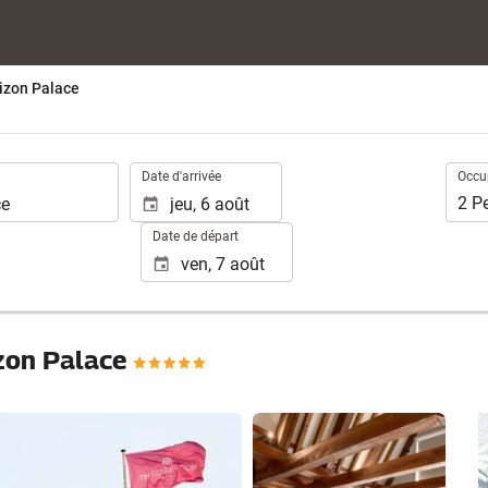
izon Palace
.
Occup
Date d'arrivée
Occu
2
P
Date de départ
zon Palace
Voir 80 photos