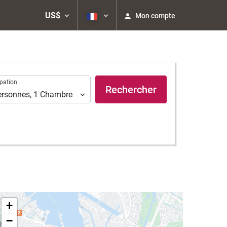
US$
Mon compte
ation
pation
Rechercher
ersonnes
,
1
Chambre
+
−