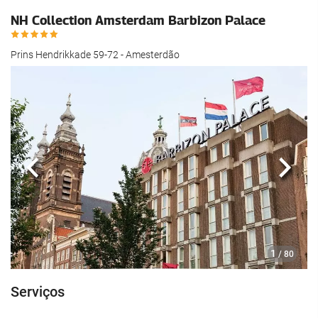
NH Collection Amsterdam Barbizon Palace
Prins Hendrikkade 59-72 - Amesterdão
Anterior
Segui
1
/ 80
Serviços