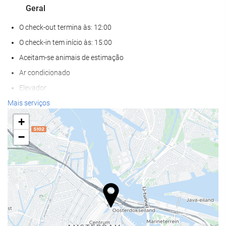
Geral
O check-out termina às: 12:00
O check-in tem início às: 15:00
Aceitam-se animais de estimação
Ar condicionado
Elevador
Acesso def. motores
Mais serviços
Salas para não-fumadores
+
−
Bem-estar
Solário
Spa
Banho turco
Sauna
Massagem