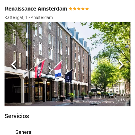
Renaissance Amsterdam
Kattengat, 1 - Amsterdam
Anterior
Sigui
1
/ 15
Servicios
General