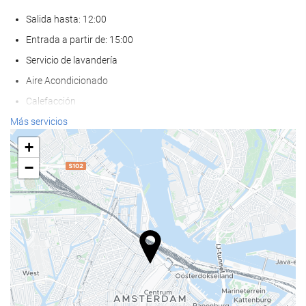
Salida hasta: 12:00
Entrada a partir de: 15:00
Servicio de lavandería
Aire Acondicionado
Calefacción
Ascensor
Más servicios
Adaptado para personas con movilidad reducida
+
Habitaciones No fumadores
−
Hotel no fumadores
Habitaciones hipoalergénicas
Habitaciones insonorizadas
No admite mascotas
Comida y bebida
Restaurante