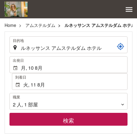
Home
アムステルダム
ルネッサンス アムステルダム ホテル
.
目的地
.
出発日
到着日
職
職業
業
2
人
,
1
部屋
検索