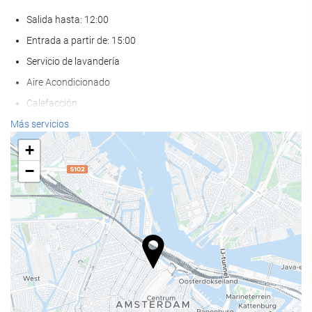
Salida hasta: 12:00
Entrada a partir de: 15:00
Servicio de lavandería
Aire Acondicionado
Calefacción
Ascensor
Más servicios
AAdaptado para personas con movilidad reducida
+
Habitaciones No fumadores
−
Hotel no fumadores
Habitaciones hipoalergénicas
Habitaciones insonorizadas
No admite mascotas
Comida y bebida
Restaurante