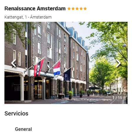
Renaissance Amsterdam
Kattengat, 1 - Ámsterdam
Anterior
Sigui
1
/ 15
Servicios
General