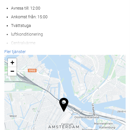
Avresa till: 12:00
Ankomst från: 15:00
Tvättstuga
luftkonditionering
Centralvärme
Hiss
Fler tjänster
Person med rörlighets svårigheter
+
Rökfria rum
−
Helt rökfritt
Allergivänligt rum tillgängligt
Ljudisolerade rum
Husdjur ej tillåtna
Mat och dryck
Restaurang