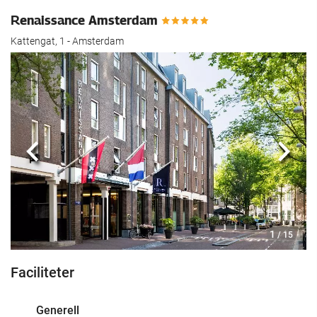
Renaissance Amsterdam
Kattengat, 1 - Amsterdam
Föregående
Nästa
1
/ 15
Faciliteter
Generell