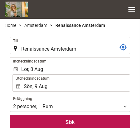
Home
Amsterdam
Renaissance Amsterdam
.
Till
.
Incheckningsdatum
Utcheckningsdatum
Beläggning
Beläggning
2
personer
,
1
Rum
Sök