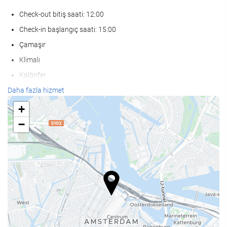
Check-out bitiş saati: 12:00
Check-in başlangıç saati: 15:00
Çamaşır
Klimalı
Kalörifer
Asansör
Daha fazla hizmet
Hareket ve erişim kısıtlılığı bulunan kişiler
+
Sigar İçilmeyen Oda
−
Tesis genelinde sigara içmek yasaktır
Anti-alerjik oda
Ses yalıtımlı odalar
Evcil hayvanlar kabul edilmez
Yiyecek ve içecek
Restoran