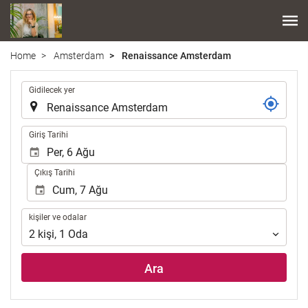
Home
Amsterdam
Renaissance Amsterdam
.
Gidilecek yer
.
Giriş Tarihi
Çıkış Tarihi
kişiler
kişiler ve odalar
ve
2
kişi
,
1
Oda
odalar
Ara