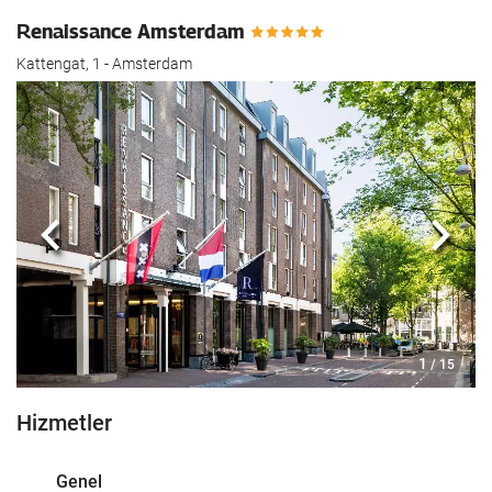
Renaissance Amsterdam
Kattengat, 1 - Amsterdam
Önceki
Sonra
1
/ 15
Hizmetler
Genel