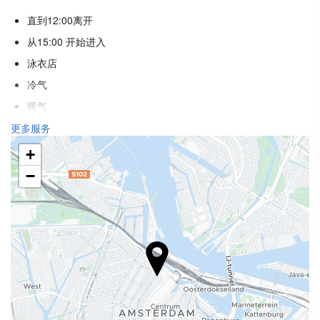
直到12:00离开
从15:00 开始进入
泳衣店
冷气
暖气
电梯
更多服务
残疾人专用入口
+
不吸烟房
−
酒店各处禁烟
防过敏客房
隔音客房
不允许宠物
食品与饮品
饭店