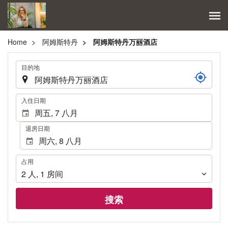
Home
阿姆斯特丹
阿姆斯特丹万丽酒店
.
目的地
.
入住日期
退房日期
占
占用
用
2
人
,
1
房间
搜索