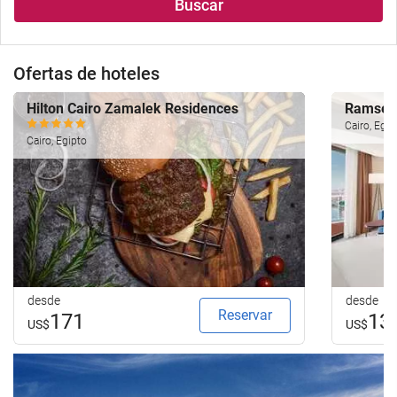
Buscar
Ofertas de hoteles
Hilton Cairo Zamalek Residences
Ramses 
Cairo, Egip
Cairo, Egipto
desde
desde
Reservar
171
13
US$
US$