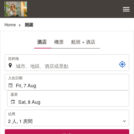
Home
開羅
酒店
機票
航班 + 酒店
.
目的地
.
入住日期
退房
佔
佔用
用
2
人
,
1
房間