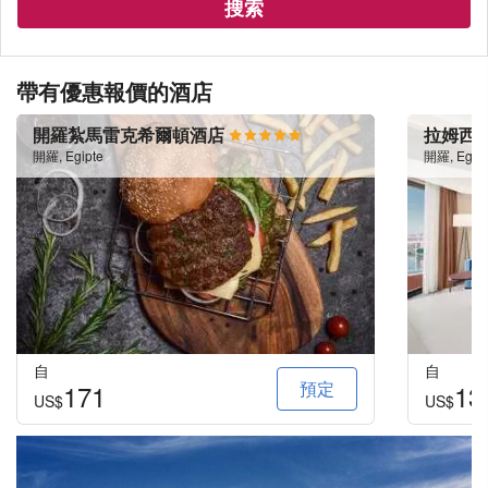
搜索
帶有優惠報價的酒店
開羅紮馬雷克希爾頓酒店
拉姆西
開羅, Egipte
開羅, Egipt
自
自
預定
171
13
US$
US$