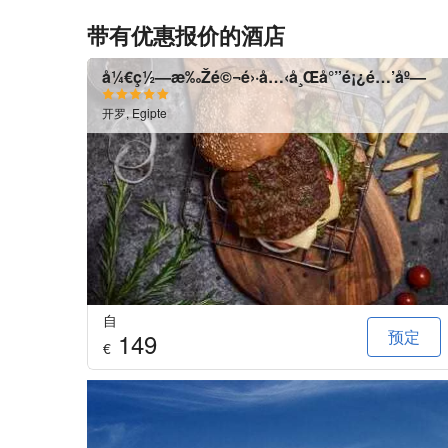
带有优惠报价的酒店
å¼€ç½—æ‰Žé©¬é›·å…‹å¸Œå°”é¡¿é…’åº—
开罗, Egipte
自
预定
149
€