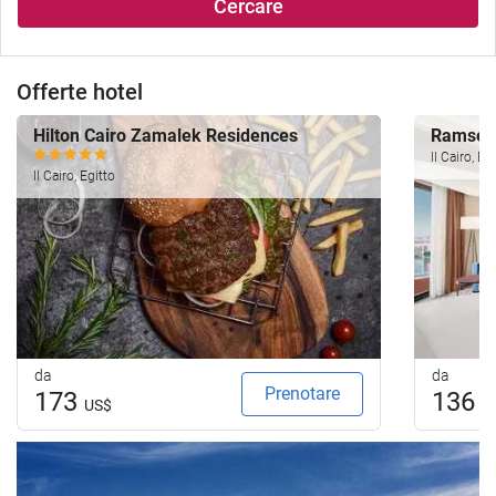
Cercare
Offerte hotel
Hilton Cairo Zamalek Residences
Ramses 
Il Cairo, Eg
Il Cairo, Egitto
da
da
Prenotare
173
136
US$
U