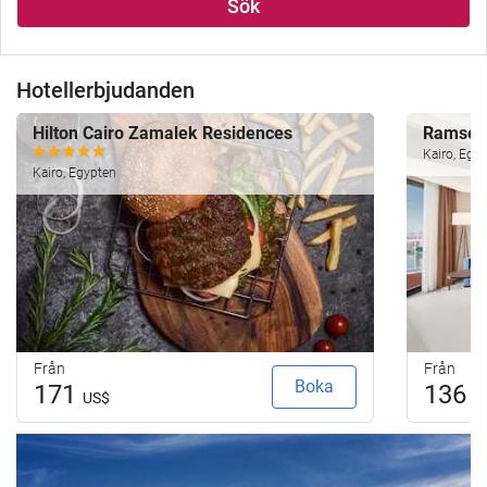
Sök
Hotellerbjudanden
Hilton Cairo Zamalek Residences
Ramses 
Kairo, Egy
Kairo, Egypten
Från
Från
Boka
171
136
US$
U