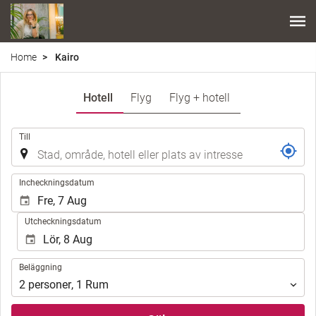
Home
Kairo
Hotell
Flyg
Flyg + hotell
.
Till
.
Incheckningsdatum
Utcheckningsdatum
Beläggning
Beläggning
2
personer
,
1
Rum