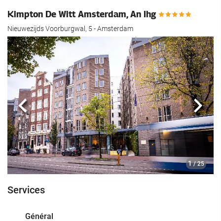
Kimpton De Witt Amsterdam, An Ihg
Nieuwezijds Voorburgwal, 5 - Amsterdam
Précédent
Suiva
1
/ 25
Services
Général