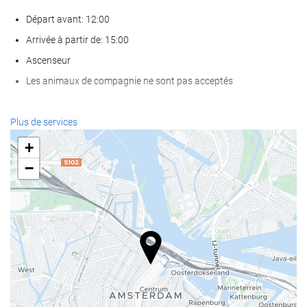
Départ avant: 12:00
Arrivée à partir de: 15:00
Ascenseur
Les animaux de compagnie ne sont pas acceptés
Services de réception
Plus de services
Réception ouverte 24h/24
+
Bagagerie
−
Nourriture et boissons
Restaurant à la carte
Bar
Réunions et évènements
Centre Business